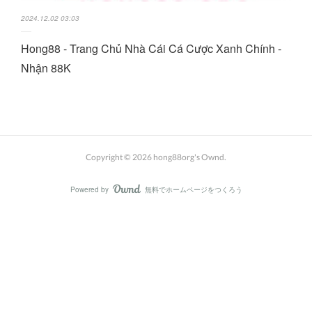
2024.12.02 03:03
Hong88 - Trang Chủ Nhà Cái Cá Cược Xanh Chính -
Nhận 88K
Copyright ©
2026
hong88org's Ownd
.
Powered by
無料でホームページをつくろう
AmebaOwnd
フォロー